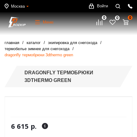
Войти
Москва
0
0
0
Меню
главная
каталог
экипировка для снегохода
термобелье зимнее для снегохода
dragonfly термобрюки 3dthermo green
DRAGONFLY ТЕРМОБРЮКИ
3DTHERMO GREEN
6 615 р.