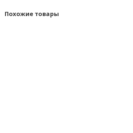
Похожие товары
Finntrail
Finntrail
Finntrail
Finntrai
Термобрюки
Термобрюки
Брюки
Брюки
женские
Master 4624
мужские
мужски
Master 4621
Graphite
Sherpa
Sherpa
Graphite
1402
1402
DarkGrey
Graphit
9 900 р.
11 000 р.
8 800 р.
8 800 р.