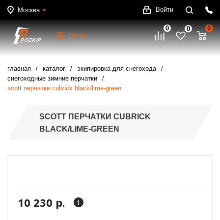
Войти
Москва
0
0
0
Меню
главная
каталог
экипировка для снегохода
снегоходные зимние перчатки
scott перчатки cubrick black/lime-green
SCOTT ПЕРЧАТКИ CUBRICK
BLACK/LIME-GREEN
10 230 р.