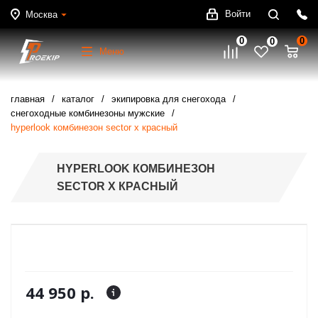
Войти
Москва
0
0
0
Меню
главная
каталог
экипировка для снегохода
снегоходные комбинезоны мужские
hyperlook комбинезон sector x красный
HYPERLOOK КОМБИНЕЗОН
SECTOR X КРАСНЫЙ
44 950 р.