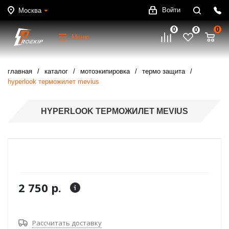
Войти
Москва
0
0
0
Меню
главная
каталог
мотоэкипировка
термо защита
hyperlook терможилет mevius
HYPERLOOK ТЕРМОЖИЛЕТ MEVIUS
2 750 р.
Рассчитать доставку