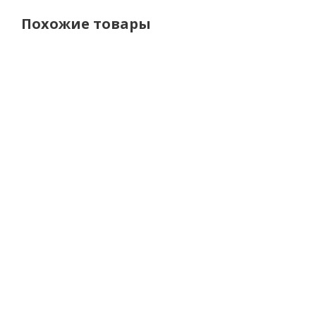
Похожие товары
AGV
LS2
LS2
L
Шлем K-
Мотошлем
Мотошлем
Мот
1 MONO
FF908
FF908
FF
Matt
Strobe II
Strobe II
Stro
Black
Monza
Solid Gloss
Soli
матовый
Black
Bl
черно-
желтый
34 000