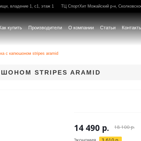
щи, владение 1, с1, этаж 1
ТЦ СпортХит Можайский р-н, Сколковское 
Как купить
Производители
О компании
Статьи
Контакт
ка с капюшоном stripes aramid
ЮШОНОМ STRIPES ARAMID
14 490 р.
18 100 р.
Экономия
3 610 р.