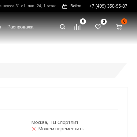
+7 (499) 350-95-87
шоссе 31 с1, пав. 24, 1 этаж
Войти
0
0
0
ы
Распродажа
Москва, ТЦ СпортХит
Можем переместить