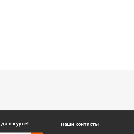
5 690 р.
3 990 р.
р.
да в курсе!
Наши контакты