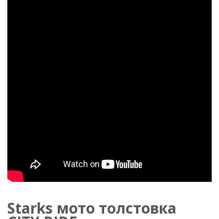
Starks мото толстовка