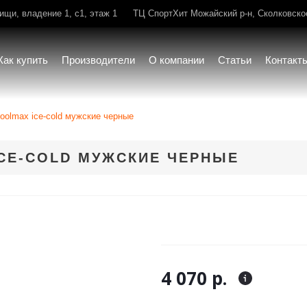
щи, владение 1, с1, этаж 1
ТЦ СпортХит Можайский р-н, Сколковское 
Как купить
Производители
О компании
Статьи
Контакт
coolmax ice-cold мужские черные
CE-COLD МУЖСКИЕ ЧЕРНЫЕ
4 070 р.