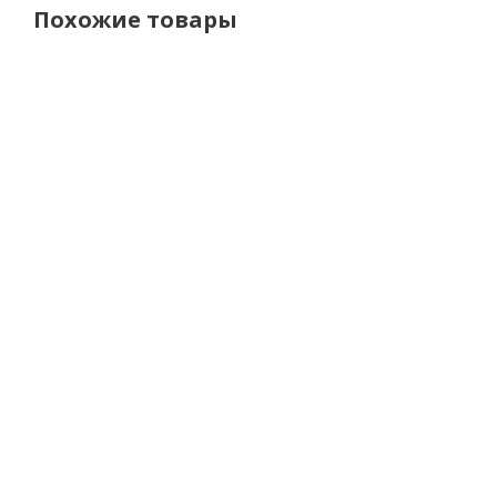
Похожие товары
AGV
LS2
LS2
L
Шлем K-
Мотошлем
Мотошлем
Мот
1 MONO
FF908
FF908
FF
Matt
Strobe II
Strobe II
Stro
Black
Monza
Solid Gloss
Soli
матовый
Black
Bl
черно-
желтый
34 000
р.
29 210 р.
25 280 р.
25 2