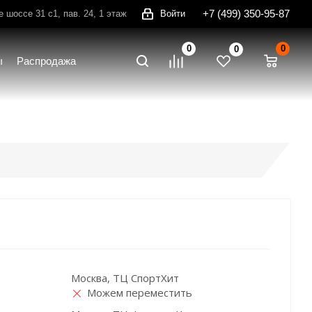
+7 (499) 350-95-87
шоссе 31 с1, пав. 24, 1 этаж
Войти
0
0
0
ы
Распродажа
Москва, ТЦ СпортХит
Можем переместить