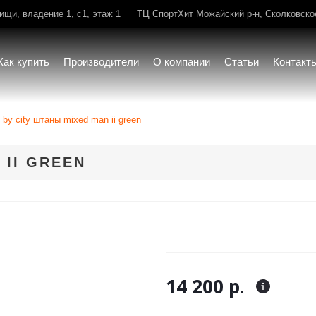
щи, владение 1, с1, этаж 1
ТЦ СпортХит Можайский р-н, Сколковское 
Как купить
Производители
О компании
Статьи
Контакт
by city штаны mixed man ii green
 II GREEN
14 200 р.