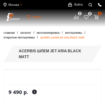
Войти
Москва
0
0
0
Меню
главная
каталог
мотоэкипировка
мотошлемы
открытые мотошлемы
acerbis шлем jet aria black matt
ACERBIS ШЛЕМ JET ARIA BLACK
MATT
9 490 р.