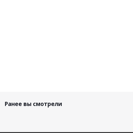
Белый
Черный
Матовый
Черный
Матовый
92 950
92 950
92 950
р.
р.
92 950 р.
р.
Ранее вы смотрели