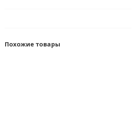
Похожие товары
Shoei
Shoei
Shoei Шлем
Shoei
Шлем J.O
Шлем J.O
J.O 2 Candy
Шлем J.O
2 Plain
2 Plain
Коричневый
2 Candy