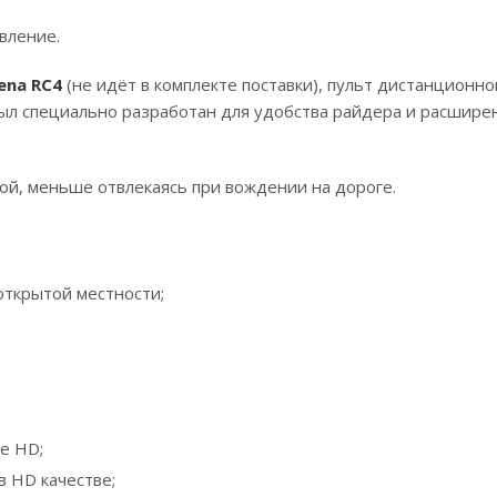
авление.
ena RC4
(не идёт в комплекте поставки), пульт дистанционно
был специально разработан для удобства райдера и расшире
ой, меньше отвлекаясь при вождении на дороге.
открытой местности;
е HD;
в HD качестве;