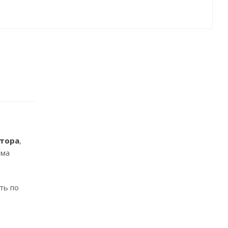
ятора
,
ема
ть по