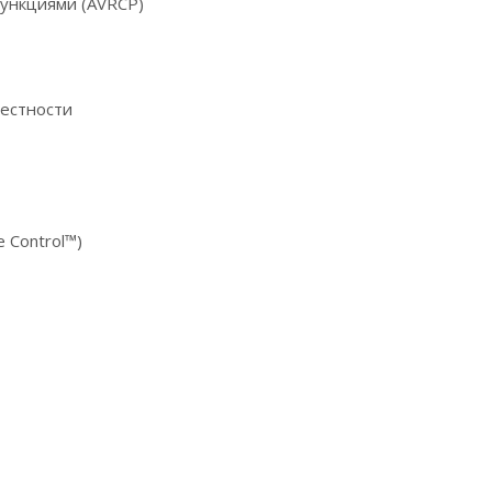
ункциями (AVRCP)
местности
 Control™)