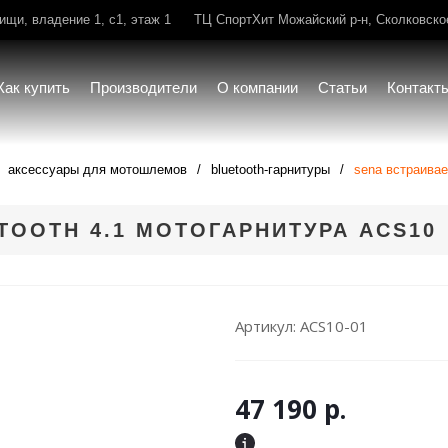
щи, владение 1, с1, этаж 1
ТЦ СпортХит Можайский р-н, Сколковское 
Как купить
Производители
О компании
Статьи
Контакт
аксессуары для мотошлемов
bluetooth-гарнитуры
sena встраивае
TOOTH 4.1 МОТОГАРНИТУРА ACS10
Артикул:
ACS10-01
47 190
р.