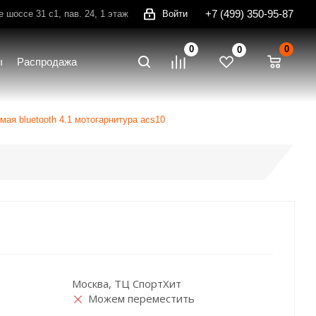
+7 (499) 350-95-87
шоссе 31 с1, пав. 24, 1 этаж
Войти
0
0
0
ы
Распродажа
мая bluetooth 4.1 мотогарнитура acs10
Москва, ТЦ СпортХит
Можем переместить