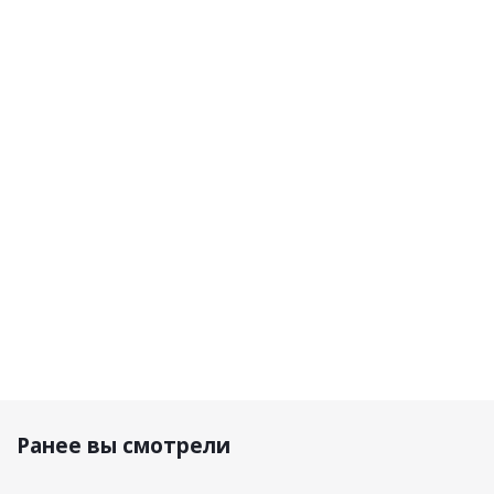
Shima
TCX
Stylmartin
Shima
Мотоботы
Мотоботы
Мотоботы
Мотоботи
TX-3 Men
RT-Race Pro
Tealth Evo
RX-3 Men 
Red
Air
Air Men
Black/Reflex
Black Fluo
Nero
22 790 р.
51 600 р.
44 700 р.
23 600 р
Ранее вы смотрели