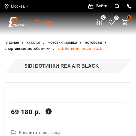
Войти
Москва
0
0
0
Меню
главная
каталог
мотоэкипировка
мотоботы
cпортивные мотоботинки
sidi ботинки rex air black
SIDI БОТИНКИ REX AIR BLACK
69 180 р.
Рассчитать доставку