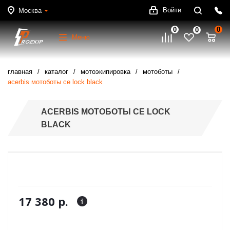
Войти
Москва
0
0
0
Меню
главная
каталог
мотоэкипировка
мотоботы
acerbis мотоботы ce lock black
ACERBIS МОТОБОТЫ CE LOCK
BLACK
17 380 р.