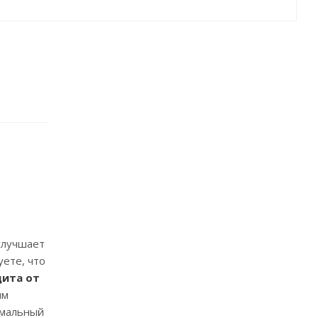
 улучшает
ете, что
ита от
ым
имальный