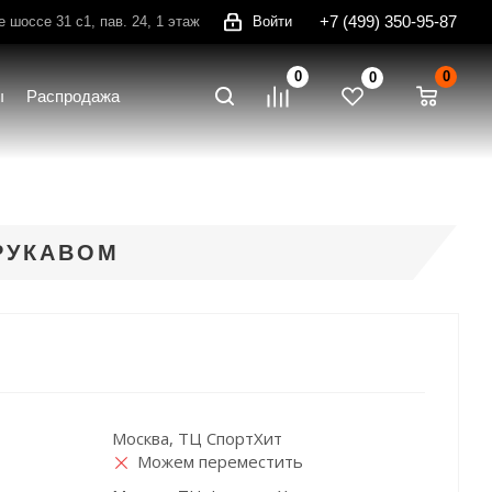
+7 (499) 350-95-87
шоссе 31 с1, пав. 24, 1 этаж
Войти
0
0
0
ы
Распродажа
РУКАВОМ
Москва, ТЦ СпортХит
Можем переместить