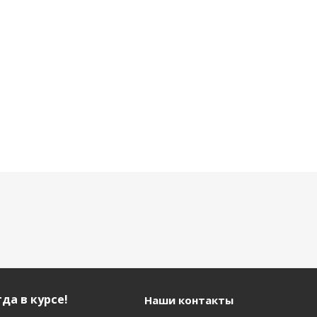
1 900
5 690 р.
3 990 р.
р.
да в курсе!
Наши контакты