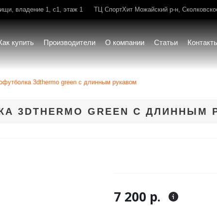
щи, владение 1, с1, этаж 1
ТЦ СпортХит Можайский р-н, Сколковское 
Как купить
Производители
О компании
Статьи
Контакт
мофутболка 3dthermo green с длинным рукавом
КА 3DTHERMO GREEN С ДЛИННЫМ 
7 200 р.