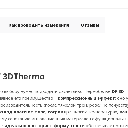
Как проводить измерения
Отзывы
F 3DThermo
его выбору нужно подходить расчетливо. Термобелье
DF 3D
лавное его преимущество –
компрессионный эффект
: оно
роизводительность (после тяжелой тренировки не почувству
о
твод влаги от тела, согрев
при низких температурах,
защ
ному сочетанию инновационных материалов с функциональн
ье
идеально повторяет форму тела
и обеспечивает макс