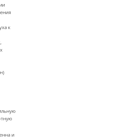
ии
ления
уха к
,
х
н)
вильную
ртную
енна и