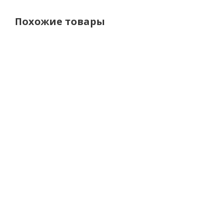
Похожие товары
AGV
LS2
LS2
L
Шлем K-
Мотошлем
Мотошлем
Мот
1 MONO
FF908
FF908
FF
Matt
Strobe II
Strobe II
Stro
Black
Monza
Solid Gloss
Soli
матовый
Black
Bl
черно-
желтый