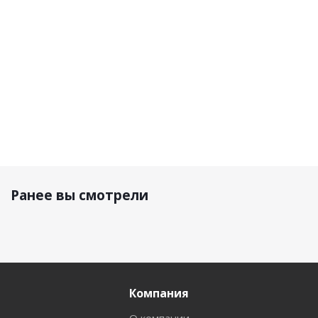
34 000
р.
29 210 р.
25 280 р.
25 280 р.
Ранее вы смотрели
Компания