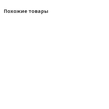
Похожие товары
AGV
LS2
LS2
LS2
Шлем K-
Мотошлем
Мотошлем
Мотошлем
1 MONO
FF908
FF908
FF908
Matt
Strobe II
Strobe II
Strobe II
Black
Monza
Solid Gloss
Solid Matt
матовый
Black
Black
черно-
желтый