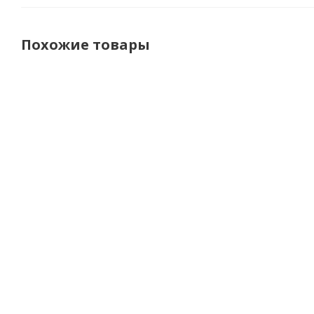
Похожие товары
AGV
LS2
LS2
L
Шлем K-
Мотошлем
Мотошлем
Мот
1 MONO
FF908
FF908
FF
Matt
Strobe II
Strobe II
Stro
Black
Monza
Solid Gloss
Soli
матовый
Black
Bl
черно-