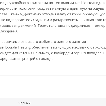
​из двухслойного трикотажа по технологии Double Heating. Т
верхности толстовки, создает нежную и приятную на ощупь 
аза. Ткань эффективно отводит влагу от кожи, образующую
 не подвергаетесь ссадинам и раздражениям. Лыжная толст
не сковывая движений. Термотолстовка поддерживает темпер
хлаждения.
независимо от вашего любимого зимнего занятия.
ии Double Heating обеспечит вам лучшую изоляцию от холод
ойдет для катания на лыжах, сноуборде и горных походов. В
наряд, защищающий от холода.
Черный