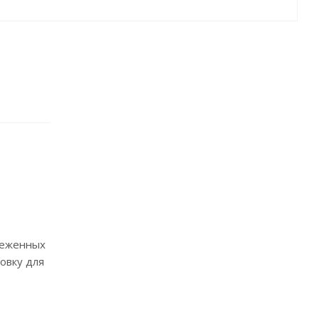
неженных
овку для