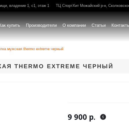
щи, владение 1, с1, этаж 1
ТЦ СпортХит Можайский р-н, Сколковское 
Как купить
Производители
О компании
Статьи
Контакт
лка мужская thermo extreme черный
КАЯ THERMO EXTREME ЧЕРНЫЙ
9 900 р.