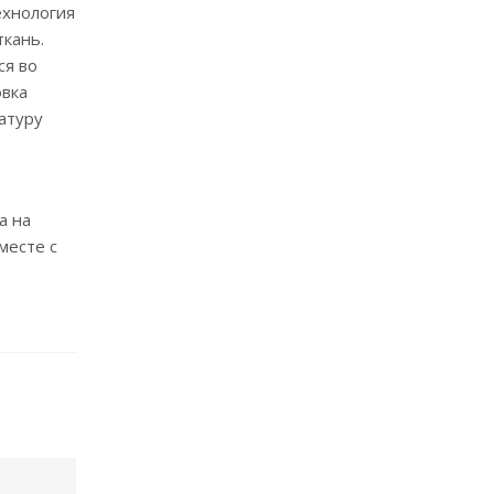
ехнология
ткань.
ся во
овка
атуру
а на
месте с