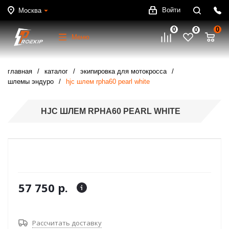
Войти
Москва
0
0
0
Меню
главная
каталог
экипировка для мотокросса
шлемы эндуро
hjc шлем rpha60 pearl white
HJC ШЛЕМ RPHA60 PEARL WHITE
57 750 р.
Рассчитать доставку