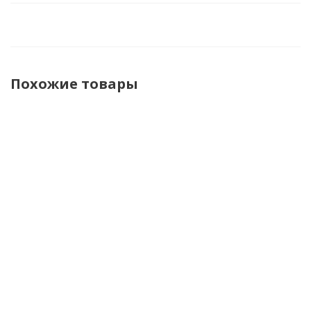
Похожие товары
100%
100%
100%
Мотоперчатки
Мотоперчатки
Мотоперчатки
Airmatic 2
текстильные
текстильные
Red/Black
ITrack Kaledo
ITrack Camo