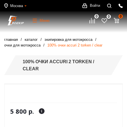
Войти
Москва
0
0
0
Меню
главная
каталог
экипировка для мотокросса
очки для мотокросса
100% очки accuri 2 torken / clear
100% ОЧКИ ACCURI 2 TORKEN /
CLEAR
5 800 р.