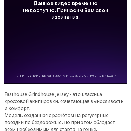
Fasthouse Grindhouse Jersey - это классика
кроссовой экипировки, сочетающая выносливость
и комфорт.
Модель созданная с расчётом на регулярные
поездки по бездорожью, но при этом обладает
всем необходимым для старта на гонке.