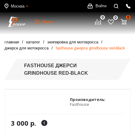
Войти
Москва
0
0
0
Меню
главная
каталог
экипировка для мотокросса
джерси для мотокросса
fasthouse джерси grindhouse red-black
FASTHOUSE ДЖЕРСИ
GRINDHOUSE RED-BLACK
Производитель:
Fasthouse
3 000 р.