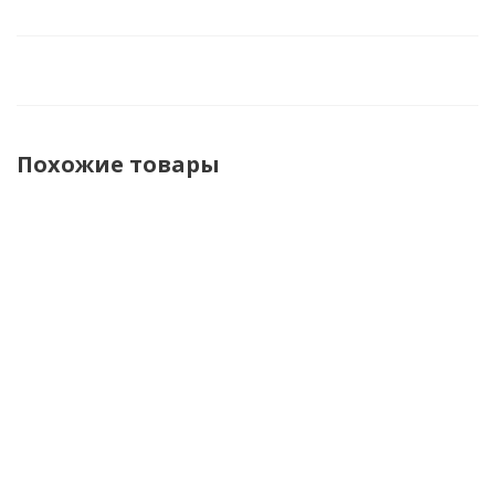
Похожие товары
Gaerne Мотоботы
Gaerne
Gaerne
GX-1 Goodyear
Мотоботы
Мотоботы
Anthracite/Grey/Red
для
для