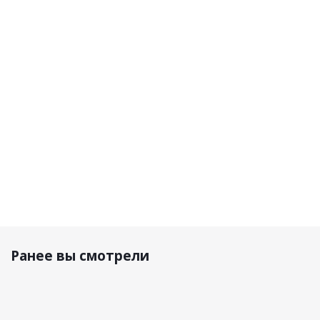
кросса
мотокросса
SG-22
SG-22 Stellar
Gore-Tex
Enduro
Battleship
29 990 р.
77 900 р.
74 900 р.
Ранее вы смотрели