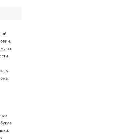
ной
розии.
ямую с
ости
ы, у
лона.
ячих
-букле
авки.
ex