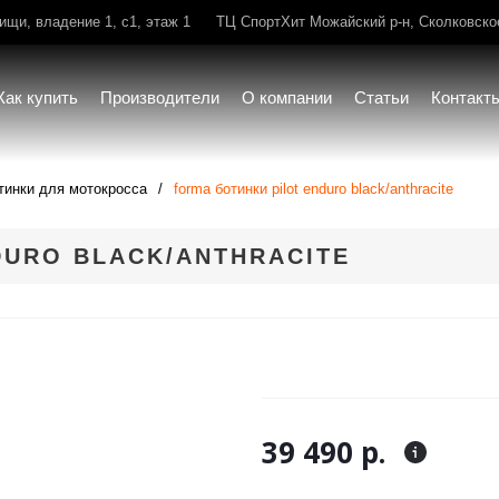
щи, владение 1, с1, этаж 1
ТЦ СпортХит Можайский р-н, Сколковское 
Как купить
Производители
О компании
Статьи
Контакт
тинки для мотокросса
forma ботинки pilot enduro black/anthracite
DURO BLACK/ANTHRACITE
39 490 р.