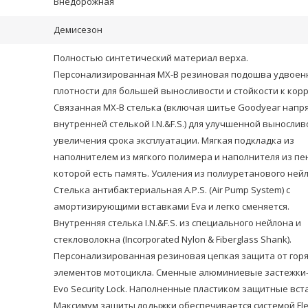
Внедорожная
Демисезон
Полностью синтетический материал верха.
Персонализированная MX-B резиновая подошва удвоен
плотности для большей выносливости и стойкости к кор
Связанная MX-B стелька (включая шитье Goodyear напр
внутренней стелькой I.N.&F.S.) для улучшенной вынослив
увеличения срока эксплуатации. Мягкая подкладка из
наполнителем из мягкого полимера и наполнителя из пен
которой есть память. Усиления из полиуретанового ней
Стелька антибактериальная A.P.S. (Air Pump System) с
амортизирующими вставками Eva и легко сменяется.
Внутренняя стелька I.N.&F.S. из специального нейлона и
стекловолокна (Incorporated Nylon & Fiberglass Shank).
Персонализированная резиновая цепкая защита от гор
элементов мотоцикла. Сменные алюминиевые застежки
Evo Security Lock. Наполненные пластиком защитные вст
Максимум защиты лодыжки обеспечивается системой Fl