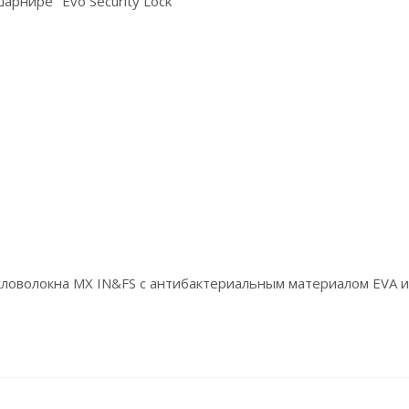
рнире "Evo Security Lock"
екловолокна MX IN&FS с антибактериальным материалом EVA и