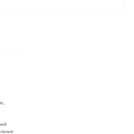
к,
ней
вление