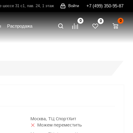
+7 (499) 350-95-87
шоссе 31 с1, пав. 24, 1 этаж
Войти
0
0
0
ы
Распродажа
Москва, ТЦ СпортХит
Можем переместить