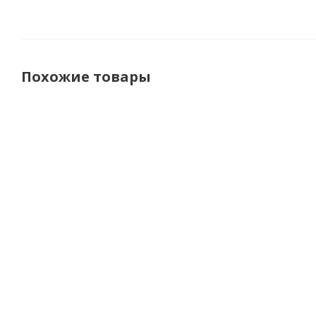
Похожие товары
Dragonfly
Dragonfly
Leatt
Перчатки
Перчатки
Перчатки
Пе
DF Motion
DF Terrax
X-Flow 2.5
GR
Black
Black - Grey
V26 Deep
V2
Blue