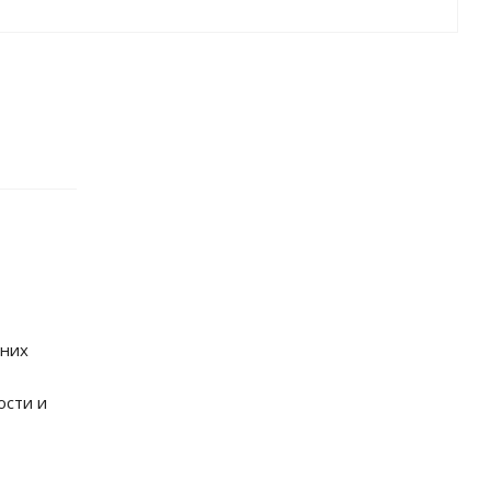
мних
ости и