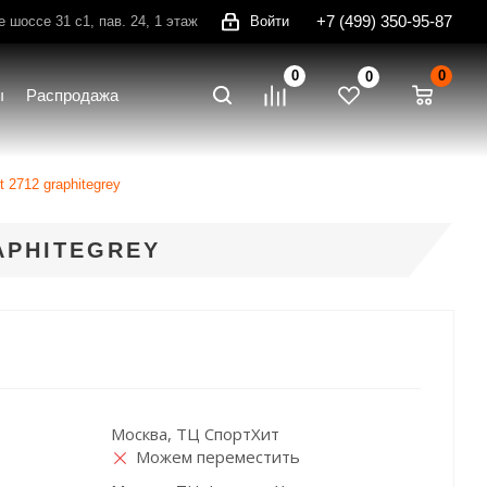
+7 (499) 350-95-87
шоссе 31 с1, пав. 24, 1 этаж
Войти
0
0
0
ы
Распродажа
t 2712 graphitegrey
APHITEGREY
Москва, ТЦ СпортХит
Можем переместить