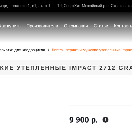
щи, владение 1, с1, этаж 1
ТЦ СпортХит Можайский р-н, Сколковское 
Как купить
Производители
О компании
Статьи
Контакт
ерчатки для квадроцикла
finntrail перчатки мужские утепленные impac
СКИЕ УТЕПЛЕННЫЕ IMPACT 2712 GR
9 900 р.