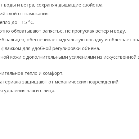
 воды и ветра, сохраняя дышащие свойства.
й слой от намокания.
епло до −15 °С.
но обхватывают запястье, не пропуская ветер и воду.
б пальцев, обеспечивает идеальную посадку и облегчает хв
м флажком для удобной регулировки объёма.
ьной кожи с дополнительными усилениями из искусственной
нительное тепло и комфорт.
 материала защищают от механических повреждений.
 удаления влаги с лица.