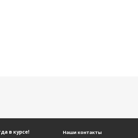
9 900 р.
10 440 р.
6 290 р.
да в курсе!
Наши контакты