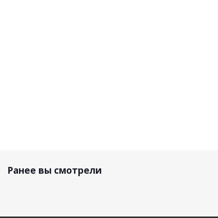
DF Motion
DF Terrax
X-Flow 2.5
GRipR 1.5
Black
Black -
V26 Deep
V26 Storm
Grey
Blue
5 800 р.
6 300 р.
4 700 р.
3 400 р.
Ранее вы смотрели