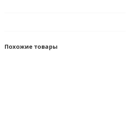
Похожие товары
Dragonfly
Dragonfly
Leatt
Leatt
Перчатки
Перчатки
Перчатки
Перчатки