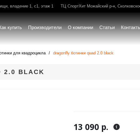
щи, владение 1, с1, этаж 1
ТЦ СпортХит Можайский р-н, Сколковское 
Как купить
Производители
О компании
Статьи
Контакт
отинки для квадроцикла
dragonfly ботинки quad 2.0 black
 2.0 BLACK
13 090 р.