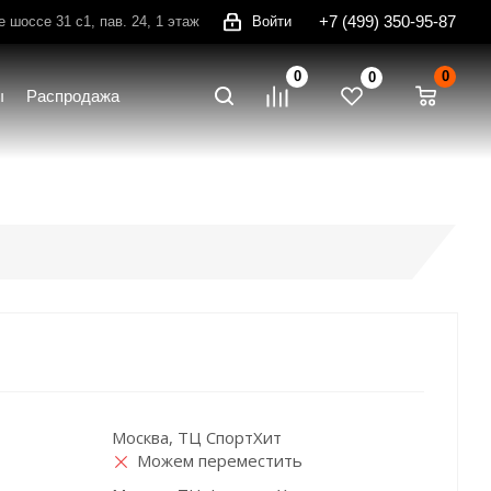
+7 (499) 350-95-87
шоссе 31 с1, пав. 24, 1 этаж
Войти
0
0
0
ы
Распродажа
Москва, ТЦ СпортХит
Можем переместить