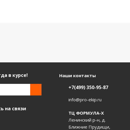
да в курсе!
Наши контакты
+7(499) 350-95-87
info@pro-ekip.ru
ь на связи
ТЦ ФОРМУЛА-Х
Ленинский р-н, д.
Ближние Прудищи,