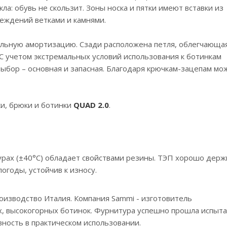
а: обувь не скользит. Зоны носка и пятки имеют вставки из
еждений ветками и камнями.
ельную амортизацию. Сзади расположена петля, облегчающа
С учетом экстремальных условий использования к ботинкам
выбор – основная и запасная. Благодаря крючкам-зацепам мо
ки, брюки и ботинки
QUAD 2.0
.
урах (±40°С) обладает свойствами резины. ТЭП хорошо держ
огоды, устойчив к износу.
роизводство Италия. Компания Sammi - изготовитель
, высокогорных ботинок. Фурнитура успешно прошла испыта
вность в практическом использовании.