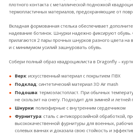
плотного контакта с металлической подножкой квадроцикл
термопластичных материалов, предохраняющие от повр
Вкладная формованная стелька обеспечивает дополнит
надевание ботинок. Шнурки надежно фиксируют обувь. 
прилагаются 2 пары прочных шнурков разного цвета на 
и с минимумом усилий зашнуровать обувь.
Собери полный образ квадроциклиста в Dragonfly – курт
Верх
: искусственный материал с покрытием ПВХ
Подклад
: синтетический материал 3D Air mash
Подошва
: термоэластопласт. При обычных температ
не скользит на снегу. Подходит для зимней и летней п
Шнурки
: полиэфирные с внутренним сердечником
Фурнитура
: сталь с антикоррозийной обработкой, п
высококачественной фурнитуры для военных, рабочих
солевых ваннах и доказала свою стойкость и эффекти