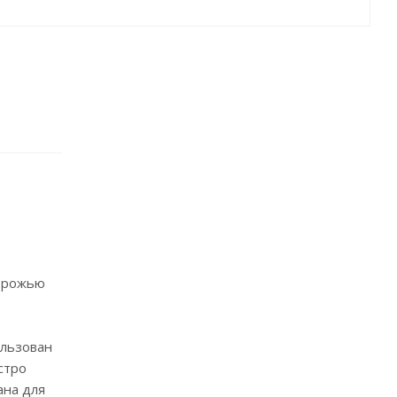
дорожью
ользован
стро
ана для