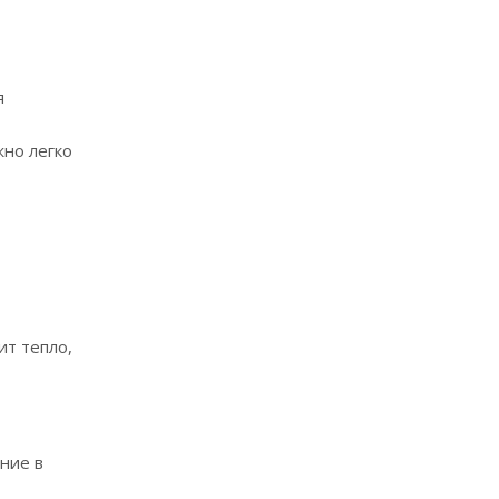
я
жно легко
ит тепло,
ние в