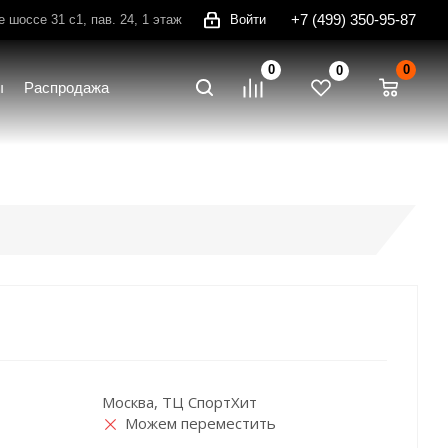
+7 (499) 350-95-87
шоссе 31 с1, пав. 24, 1 этаж
Войти
0
0
0
ы
Распродажа
Москва, ТЦ СпортХит
Можем переместить