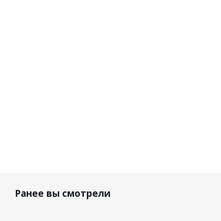
Moto-С Сумка на
Macna
Macna
бедро MC-0105
Сумка на
Сумка на
черно-красная
бедро
бедро
Basic
12*7*20 см
5 720
4 900 р.
р.
7 000 р.
Ранее вы смотрели