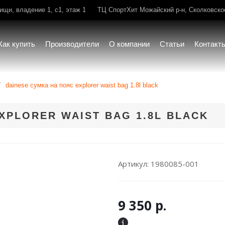
щи, владение 1, с1, этаж 1
ТЦ СпортХит Можайский р-н, Сколковское 
Как купить
Производители
О компании
Статьи
Контакт
dainese сумка на пояс explorer waist bag 1.8l black
XPLORER WAIST BAG 1.8L BLACK
Артикул:
1980085-001
9 350
р.