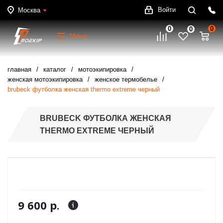
Войти
Москва
0
0
0
Меню
главная
каталог
мотоэкипировка
женская мотоэкипировка
женское термобелье
brubeck футболка женская thermo extreme черный
BRUBECK ФУТБОЛКА ЖЕНСКАЯ
THERMO EXTREME ЧЕРНЫЙ
9 600 р.