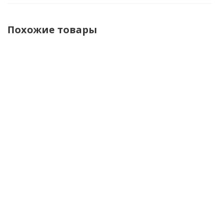
Похожие товары
Brubeck
Brubeck
Brubeck
Brubec
Футболка
Кальсоны
Футболка
Кальсо
женская c
женские
женская
женски
длин.
DRY
длин.
Cooler
рукавом Dry
малиновый/
рукавом
черны
малиновый/
серый
Cooler
серый
Черный