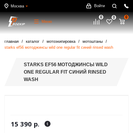
Войти
Москва
0
0
0
Меню
главная
каталог
мотоэкипировка
мотоштаны
starks ef56 мотоджинсы wild one regular fit синий rinsed wash
STARKS EF56 МОТОДЖИНСЫ WILD
ONE REGULAR FIT СИНИЙ RINSED
WASH
15 390 р.