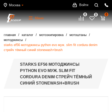
Войти
Москва
0
0
0
Меню
главная
каталог
мотоэкипировка
мотоштаны
мотоджинсы
starks ef56 мотоджинсы python evo муж. slim fit cordura denim
стрейч тёмный синий stonewash+brush
STARKS EF56 МОТОДЖИНСЫ
PYTHON EVO МУЖ. SLIM FIT
CORDURA DENIM СТРЕЙЧ ТЁМНЫЙ
СИНИЙ STONEWASH+BRUSH