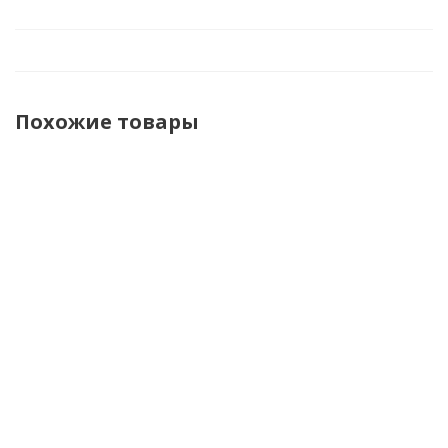
Похожие товары
Dexshell
Furygan
Shima
Водонепроницаемые
Перчатки
Мотоперчатки
перчатки Dexfuze
Jet D3O
Stream Vent
StretchFit 2.0 черный
Evo
Men Red