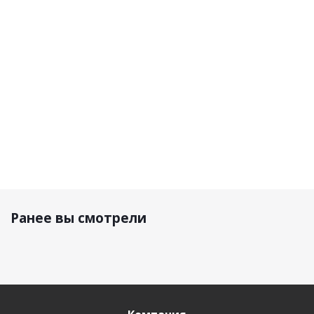
текстиль
Бежевый
6 400 р.
7 500 р.
10 990 р.
Ранее вы смотрели