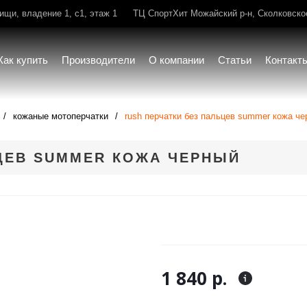
щи, владение 1, с1, этаж 1
ТЦ СпортХит Можайский р-н, Сколковское 
Как купить
Производители
О компании
Статьи
Контакт
кожаные мотоперчатки
rush перчатки без пальцев summer кожа ч
ЦЕВ SUMMER КОЖА ЧЕРНЫЙ
1 840 р.