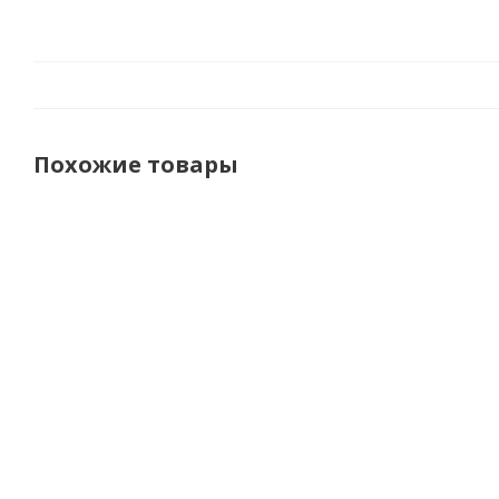
Похожие товары
Shima
Shima
Furygan
Перчатки
Мотоперчатки
Перчатки
Caliber
Spark 3.0 Men
TD Air