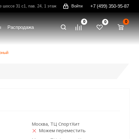
+7 (499) 350-95-87
шоссе 31 с1, пав. 24, 1 этаж
Войти
0
0
0
ы
Распродажа
ерный
Москва, ТЦ СпортХит
Можем переместить