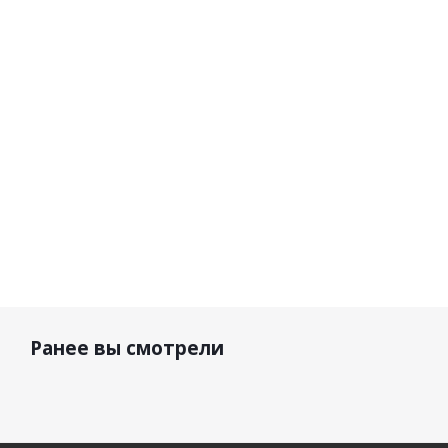
Black
Black
кожа/
сетка
Черный/
Белый
11 350
р.
11 500 р.
9 580 р.
Ранее вы смотрели