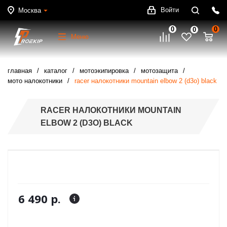
Войти
Москва
0
0
0
Меню
главная
каталог
мотоэкипировка
мотозащита
мото налокотники
racer налокотники mountain elbow 2 (d3o) black
RACER НАЛОКОТНИКИ MOUNTAIN
ELBOW 2 (D3O) BLACK
6 490 р.