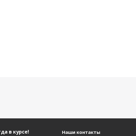
F
orange
Оранжевый
2 900
р.
р.
5 500 р.
3 600 р.
да в курсе!
Наши контакты