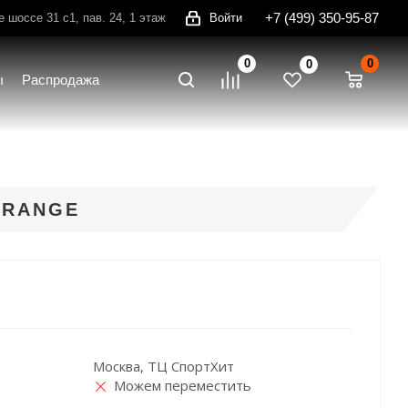
+7 (499) 350-95-87
шоссе 31 с1, пав. 24, 1 этаж
Войти
0
0
0
ы
Распродажа
ORANGE
Москва, ТЦ СпортХит
Можем переместить