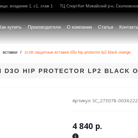
щи, владение 1, с1, этаж 1
ТЦ СпортХит Можайский р-н, Сколковское 
Как купить
Производители
О компании
Статьи
Контакт
вставки
scott защитные вставки d3o hip protector lp2 black orange
 D3O HIP PROTECTOR LP2 BLACK 
Артикул:
SC_273078-0036222
4 840
р.