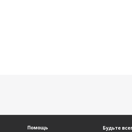
FB22F
CB21
4 610
3 400 р.
р.
6 090
р.
4 990
Помощь
Будьте всег