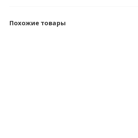
Похожие товары
Starks Защитная
Starks
Scout
вставка колени/
защита
Защита
локти XY 819
бедра XY
груди D3O
(увеличенная) Level
701
Оранжевый
2 Memory PU
Желтый