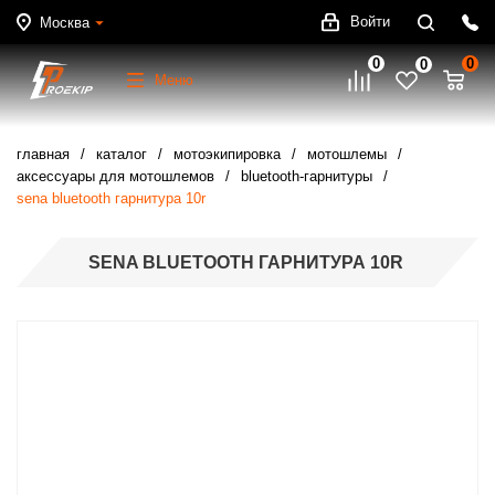
Войти
Москва
0
0
0
Меню
главная
каталог
мотоэкипировка
мотошлемы
аксессуары для мотошлемов
bluetooth-гарнитуры
sena bluetooth гарнитура 10r
SENA BLUETOOTH ГАРНИТУРА 10R