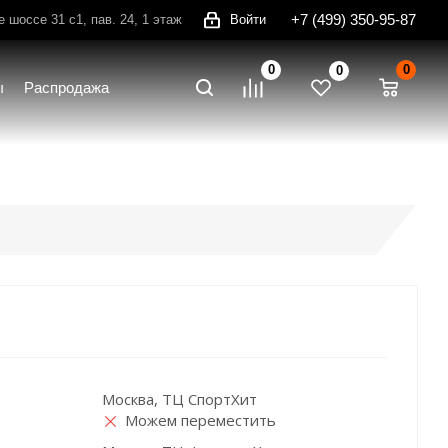
+7 (499) 350-95-87
шоссе 31 с1, пав. 24, 1 этаж
Войти
0
0
0
ы
Распродажа
Москва, ТЦ СпортХит
Можем переместить