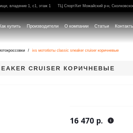
щи, владение 1, с1, этаж 1
ТЦ СпортХит Можайский р-н, Сколковское 
Как купить
Производители
О компании
Статьи
Контакт
мотокроссовки
ixs мотоботы classic sneaker cruiser коричневые
NEAKER CRUISER КОРИЧНЕВЫЕ
16 470 р.