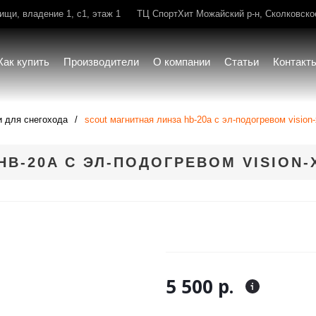
щи, владение 1, с1, этаж 1
ТЦ СпортХит Можайский р-н, Сколковское 
Как купить
Производители
О компании
Статьи
Контакт
и для снегохода
scout магнитная линза hb-20a с эл-подогревом vision
HB-20A С ЭЛ-ПОДОГРЕВОМ VISION
5 500 р.