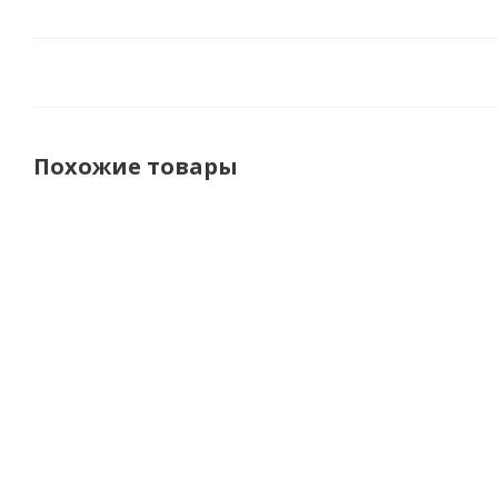
Похожие товары
Leatt
Leatt
CKX Очки
Le
Маска
Маска
CKX 210
Ма
Velocity
Velocity
Airflow
Velo