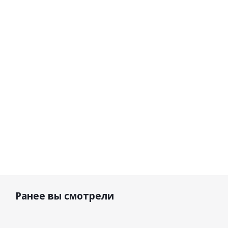
6.5 SNX
4.5 Purple
black
4.5 V2
Iriz Citrus
Clear
matt/yellow
Sha
Purple
83%
lens
Purpl
78%
15 000
6 800
р.
р.
39 490 р.
8 59
Ранее вы смотрели