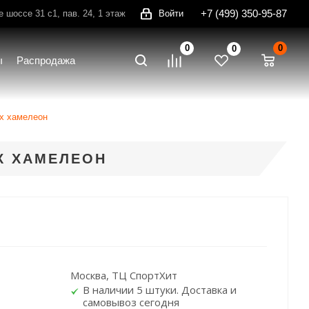
+7 (499) 350-95-87
шоссе 31 с1, пав. 24, 1 этаж
Войти
0
0
0
ы
Распродажа
-x хамелеон
-X ХАМЕЛЕОН
Москва, ТЦ СпортХит
В наличии 5 штуки. Доставка и
самовывоз сегодня