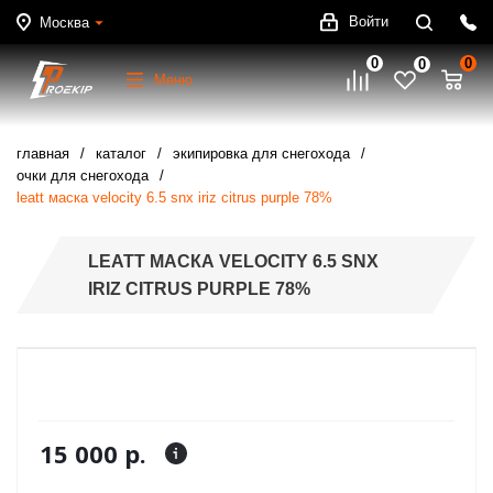
Войти
Москва
0
0
0
Меню
главная
каталог
экипировка для снегохода
очки для снегохода
leatt маска velocity 6.5 snx iriz citrus purple 78%
LEATT МАСКА VELOCITY 6.5 SNX
IRIZ CITRUS PURPLE 78%
15 000 р.