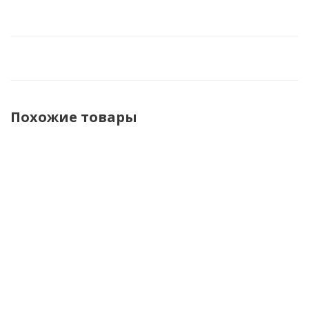
Похожие товары
Leatt
CKX Очки
Leatt
Leatt
Маска
CKX 210
Маска
Маска