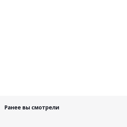
Velocity
Airflow
Velocity
Velocity
4.5 Purple
black
4.5 V26
4.5 V26
Clear
matt/yellow
Iriz
Iriz Ruby
83%
lens
Shadow
Bronze
Purple
68%
78%
6 800 р.
39 490 р.
8 590 р.
9 000 р.
Ранее вы смотрели