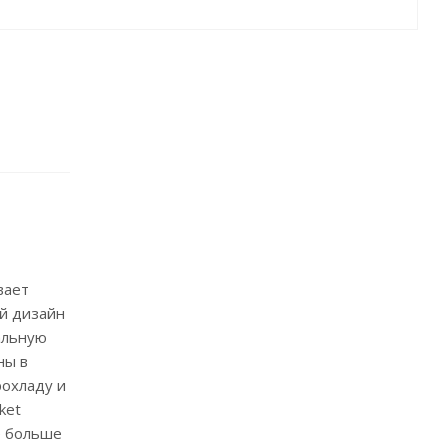
вает
й дизайн
альную
ны в
рохладу и
ket
е больше