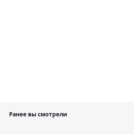
Body Tee
Эндуро
Эндуро
Body 
ReaFlex
Черная
Серая
3DF Ai
Stealth V26
Lite 
Black
V2
19 700
19 700
24 190 р.
р.
р.
30 390
Ранее вы смотрели