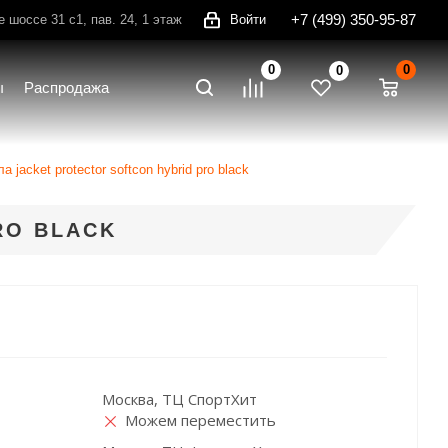
+7 (499) 350-95-87
шоссе 31 с1, пав. 24, 1 этаж
Войти
0
0
0
ы
Распродажа
а jacket protector softcon hybrid pro black
RO BLACK
Москва, ТЦ СпортХит
Можем переместить