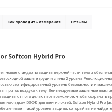
Как проводить измерения
Отзывы
or Softcon Hybrid Pro
вает новые стандарты защиты верхней части тела и обеспечи
ревосходной защите груди и спины 2 уровня. Революционны
ностью сертифицированный уровень безопасности и максим
ая приток воздуха к телу. Вентилируемые защитные пласти
 защиты от пота делают все возможное, чтобы сохранить п
м накладкам D3O® для плеч и локтей, Softcon Hybrid Pro Jac
 обеспечивает такой уровень защиты, который вы не найдет