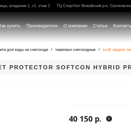
щи, владение 1, с1, этаж 1
ТЦ СпортХит Можайский р-н, Сколковское 
Как купить
Производители
О компании
Статьи
Контакт
ита для езды на снегоходе
черепахи снегоходные
scott защита тел
ET PROTECTOR SOFTCON HYBRID P
40 150 р.