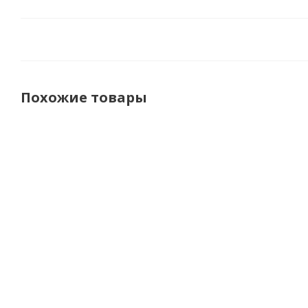
Похожие товары
Leatt
Kirasir
Kirasir
Lea
Защитный
Защита
Защита
Защит
панцирь
тела
тела
панц