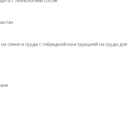
защита с технологией D3O®
ластан
 на спине и груди с гибридной конструкцией на груди для
кани