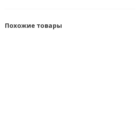
Похожие товары
Brubeck
Brubeck
Brubeck
Brubec
Футболка
Кальсоны
Футболка
Кальсо
женская c
женские
женская
женски
длин.
DRY
длин.
Cooler
рукавом Dry
малиновый/
рукавом
черны
малиновый/
серый
Cooler