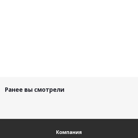
серый
Черный
7 090 р.
5 600 р.
9 300 р.
6 990 р.
Ранее вы смотрели
Компания