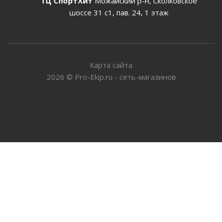
ТЦ СпортХит
Можайский р-н, Сколковское
шоссе 31 с1, пав. 24, 1 этаж
Карта сайта
2026
©
Pro-Ekip.ru - сеть-магазинов