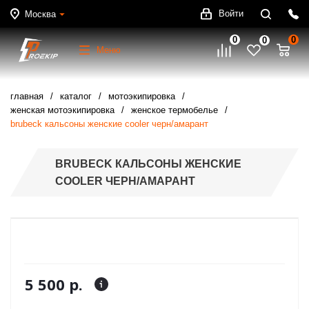
Войти
Москва
0
0
0
Меню
главная
каталог
мотоэкипировка
женская мотоэкипировка
женское термобелье
brubeck кальсоны женские cooler черн/амарант
BRUBECK КАЛЬСОНЫ ЖЕНСКИЕ
COOLER ЧЕРН/АМАРАНТ
5 500 р.