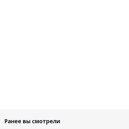
Brubeck
Brubeck
Brubeck
Brubec
Футболка
Кальсоны
Футболка
Кальсо
женская c
женские
женская
женски
длин.
DRY
длин.
Cooler
рукавом Dry
малиновый/
рукавом
черны
малиновый/
серый
Cooler
серый
Черный
7 090 р.
5 600 р.
9 300 р.
6 990 р.
Ранее вы смотрели