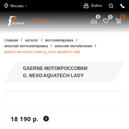
Войти
Москва
0
0
0
Меню
главная
каталог
мотоэкипировка
женская мотоэкипировка
женские мотоботинки
gaerne мотокроссовки g_nexo aquatech lady
GAERNE МОТОКРОССОВКИ
G_NEXO AQUATECH LADY
18 190 р.