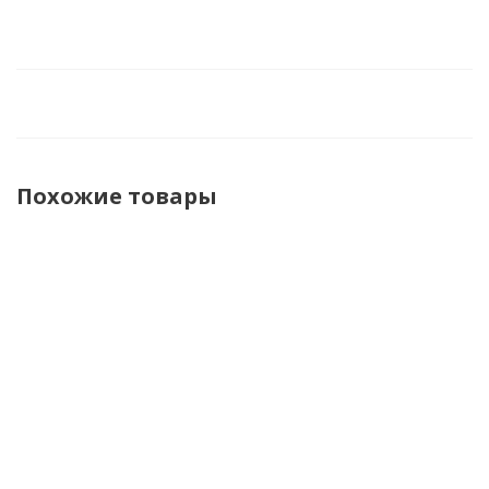
Похожие товары
Hyperlook
Furygan
Dimox
Dim