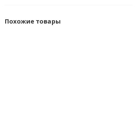
Похожие товары
Dexshell
Furygan
Shima
Водонепроницаемые
Перчатки
Мотоперчатки
перчатки Dexfuze
Jet D3O
Stream Vent
StretchFit 2.0 черный
Evo
Men Red
текстиль
Бежевый