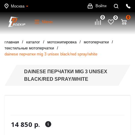
Войти
Москва
0
0
0
Меню
главная
каталог
мотоэкипировка
мотоперчатки
текстильные мотоперчатки
dainese перчатки mig 3 unisex black/red spray/white
DAINESE ПЕРЧАТКИ MIG 3 UNISEX
BLACK/RED SPRAY/WHITE
14 850 р.