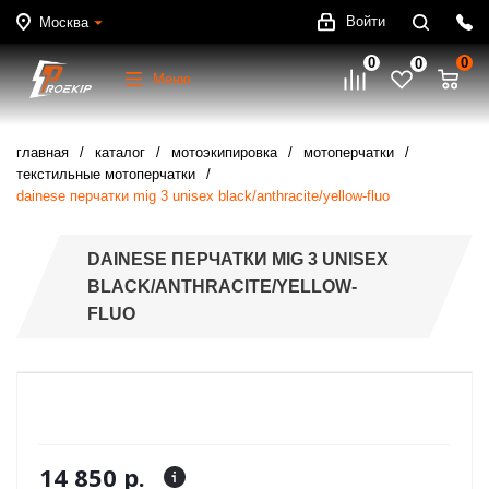
Войти
Москва
0
0
0
Меню
главная
каталог
мотоэкипировка
мотоперчатки
текстильные мотоперчатки
dainese перчатки mig 3 unisex black/anthracite/yellow-fluo
DAINESE ПЕРЧАТКИ MIG 3 UNISEX
BLACK/ANTHRACITE/YELLOW-
FLUO
14 850 р.