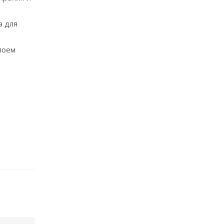
а для
лоем
я