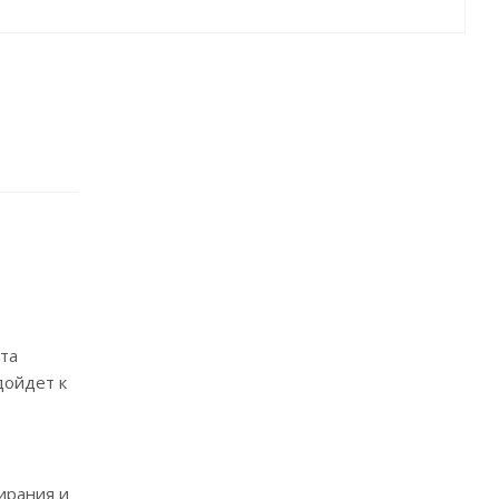
та
дойдет к
ирания и