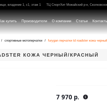
щи, владение 1, с1, этаж 1
ТЦ СпортХит Можайский р-н, Сколковское 
Как купить
Производители
О компании
Статьи
Контакт
спортивные мотоперчатки
furygan перчатки td roadster кожа черны
ADSTER КОЖА ЧЕРНЫЙ/КРАСНЫЙ
7 970 р.