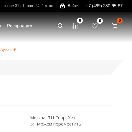
+7 (499) 350-95-87
шоссе 31 с1, пав. 24, 1 этаж
Войти
0
0
0
ы
Распродажа
й/красный
Москва, ТЦ СпортХит
Можем переместить