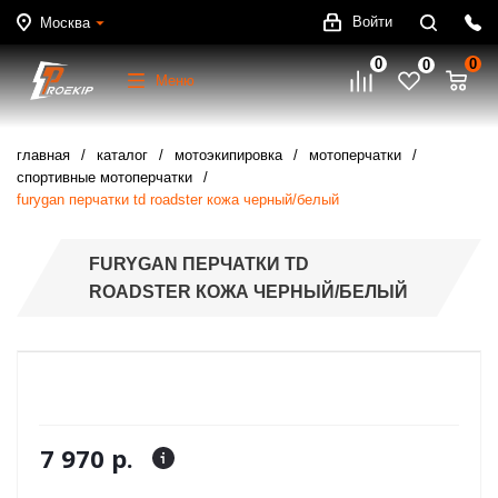
Войти
Москва
0
0
0
Меню
главная
каталог
мотоэкипировка
мотоперчатки
спортивные мотоперчатки
furygan перчатки td roadster кожа черный/белый
FURYGAN ПЕРЧАТКИ TD
ROADSTER КОЖА ЧЕРНЫЙ/БЕЛЫЙ
7 970 р.