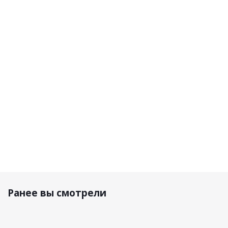
Перчатки
Мотоперчатки
Перчатки
Перчатк
Caliber
Spark 3.0 Men
TD Air
Volt Evo
Black
Black
кожа/
кожа
сетка
Черный
Черный/
Белый/
Белый
Красны
11 350 р.
11 500 р.
9 580 р.
10 190 р.
Ранее вы смотрели