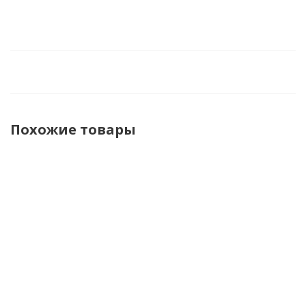
Похожие товары
Shima
Shima
Furygan
Furygan