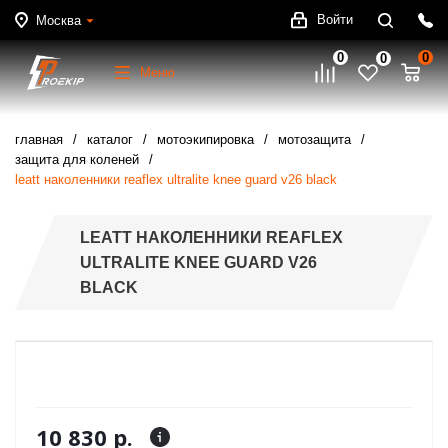
Войти
Москва
0
0
0
Меню
главная
каталог
мотоэкипировка
мотозащита
защита для коленей
leatt наколенники reaflex ultralite knee guard v26 black
LEATT НАКОЛЕННИКИ REAFLEX
ULTRALITE KNEE GUARD V26
BLACK
10 830 р.