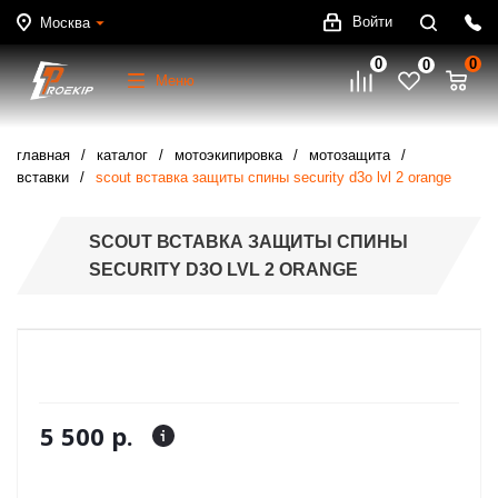
Войти
Москва
0
0
0
Меню
главная
каталог
мотоэкипировка
мотозащита
вставки
scout вставка защиты спины security d3o lvl 2 orange
SCOUT ВСТАВКА ЗАЩИТЫ СПИНЫ
SECURITY D3O LVL 2 ORANGE
5 500 р.