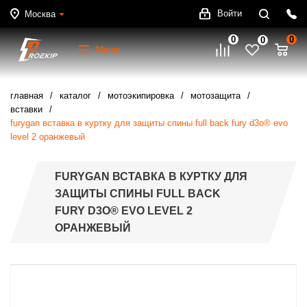
Войти
Москва
0
0
0
Меню
главная
каталог
мотоэкипировка
мотозащита
вставки
furygan вставка в куртку для защиты спины full back fury d3o® evo
level 2 оранжевый
FURYGAN ВСТАВКА В КУРТКУ ДЛЯ
ЗАЩИТЫ СПИНЫ FULL BACK
FURY D3O® EVO LEVEL 2
ОРАНЖЕВЫЙ